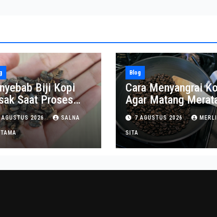
g
Blog
nyebab Biji Kopi
Cara Menyangrai Ko
sak Saat Proses
Agar Matang Merat
ngupasan
dan Tahan Lama
 AGUSTUS 2026
SALNA
7 AGUSTUS 2026
MERL
ITAMA
SITA