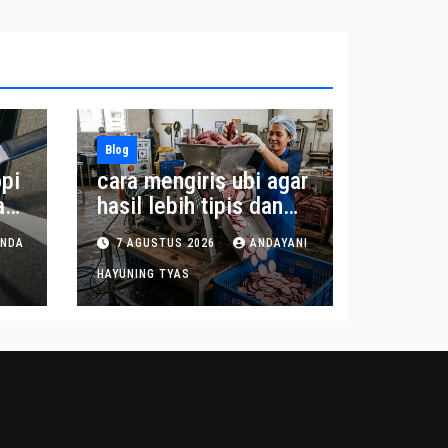
Blog
pi
cara mengiris ubi agar
a
hasil lebih tipis dan
seragam
INDA
7 AGUSTUS 2026
ANDAYANI
HAYUNING TYAS