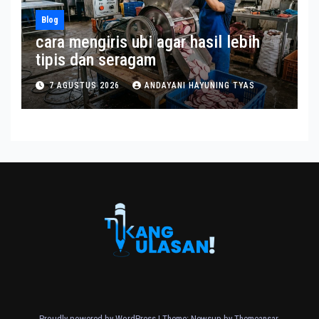
Blog
cara mengiris ubi agar hasil lebih
tipis dan seragam
7 AGUSTUS 2026
ANDAYANI HAYUNING TYAS
Proudly powered by WordPress
|
Theme: Newsup by
Themeansar
.