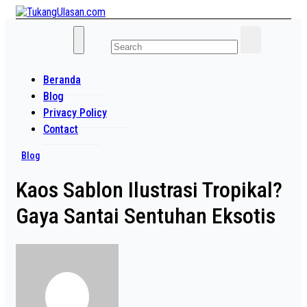
Skip
to
Baca Aja Dulu!
content
TukangUlasan.com
Beranda
Blog
Privacy Policy
Contact
Blog
Kaos Sablon Ilustrasi Tropikal?
Gaya Santai Sentuhan Eksotis