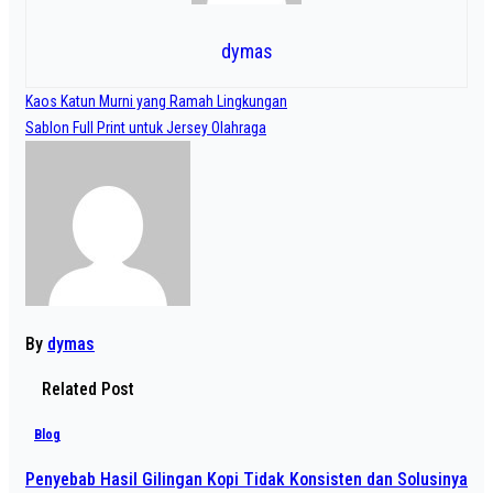
dymas
Navigasi
Kaos Katun Murni yang Ramah Lingkungan
pos
Sablon Full Print untuk Jersey Olahraga
By
dymas
Related Post
Blog
Penyebab Hasil Gilingan Kopi Tidak Konsisten dan Solusinya