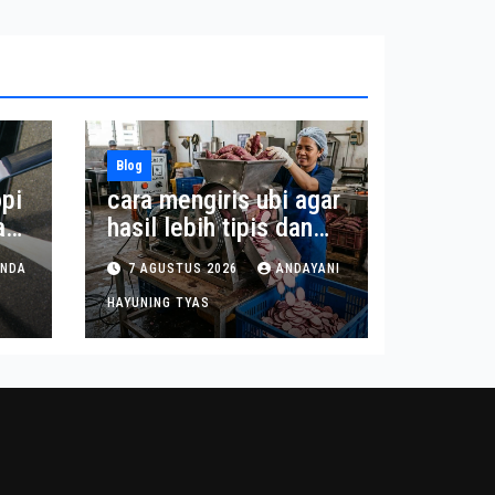
Blog
pi
cara mengiris ubi agar
a
hasil lebih tipis dan
seragam
INDA
7 AGUSTUS 2026
ANDAYANI
HAYUNING TYAS