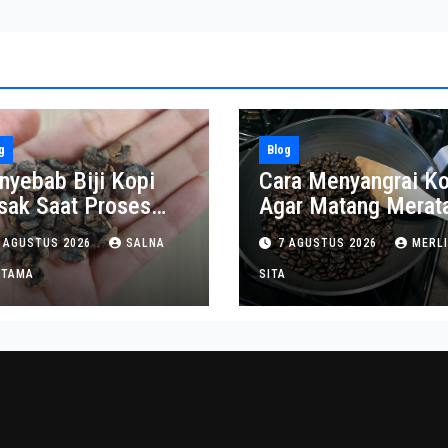
g
Blog
nyebab Biji Kopi
Cara Menyangrai Ko
sak Saat Proses
Agar Matang Merat
ngupasan
dan Tahan Lama
 AGUSTUS 2026
SALNA
7 AGUSTUS 2026
MERL
ITAMA
SITA