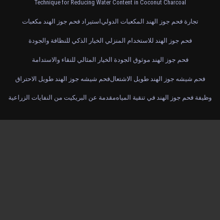
Technique for Reducing Water Content in Coconut Charcoal
تجارة فحم جوز الهند المكعبات الدولي
استيراد فحم جوز الهند مكعبات
فحم جوز الهند للاستخدام المنزلي الخيار الذكي للنظافة والجودة
فحم جوز الهند موثوق الجودة الخيار المثالي للنقاء والاستدامة
فحم شيشه جوز الهند طويل الاشتعال
فحم شيشه جوز الهند طويل الاحتراق
وظيفة فحم جوز الهند في تنقية المياه
مقدمة عن البريكيت من النفايات الزراعية