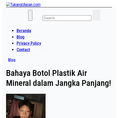
Skip
to
Baca Aja Dulu!
content
TukangUlasan.com
Beranda
Blog
Privacy Policy
Contact
Blog
Bahaya Botol Plastik Air
Mineral dalam Jangka Panjang!