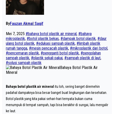
By
Fauzan Akmal Saqif
Mei 7, 2025
#bahaya botol plastik air mineral
,
#bahaya
mikroplastik
,
#botol plastik bekas
,
#dampak botol plastik
,
#daur
ulang botol plastik
,
#edukasi sampah plastik
,
#limbah plastik
rumah tangga
,
#mesin pencacah plastik
,
#mikroplastik dari botol
,
#pencemaran plastik
,
#pengganti botol plastik
,
#pengolahan
sampah plastik
,
#plastik sekali pakai
,
#sampah plastik di laut
,
#solusi sampah plastik
Bahaya Botol Plastik Air
Mineral
Bahaya botol plastik air mineral
itu loh, sering banget diremehin
padahal dampaknya bisa besar banget buat lingkungan dan kesehatan.
Botol plastik yang kita pakai sehari-hari ternyata bukan cuma
menumpuk di tempat sampah, tapi bisa berakhir di sungai, lalu mengalir
ke laut.