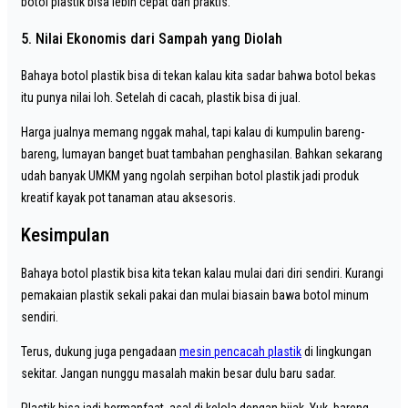
botol plastik bisa lebih cepat dan praktis.
5. Nilai Ekonomis dari Sampah yang Diolah
Bahaya botol plastik bisa di tekan kalau kita sadar bahwa botol bekas
itu punya nilai loh. Setelah di cacah, plastik bisa di jual.
Harga jualnya memang nggak mahal, tapi kalau di kumpulin bareng-
bareng, lumayan banget buat tambahan penghasilan. Bahkan sekarang
udah banyak UMKM yang ngolah serpihan botol plastik jadi produk
kreatif kayak pot tanaman atau aksesoris.
Kesimpulan
Bahaya botol plastik bisa kita tekan kalau mulai dari diri sendiri. Kurangi
pemakaian plastik sekali pakai dan mulai biasain bawa botol minum
sendiri.
Terus, dukung juga pengadaan
mesin pencacah plastik
di lingkungan
sekitar. Jangan nunggu masalah makin besar dulu baru sadar.
Plastik bisa jadi bermanfaat, asal di kelola dengan bijak. Yuk, bareng-