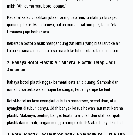
mikir, “Ah, cuma satu botol doang.”
Padahal kalau di kalikan jutaan orang tiap hari, jumlahnya bisa jadi
gunung plastik. Masalahnya, bukan cuma soal numpuk, tapi efek
kimianya juga berbahaya.
Beberapa botol plastik mengandung zat kimia yang bisa larut ke air
kalau kepanasan, dan itu bisa masuk ke tubuh kita kalau di minum.
2. Bahaya Botol Plastik Air Mineral Plastik Tetap Jadi
Ancaman
Bahaya botol plastik nggak berhenti setelah dibuang. Sampah dari
rumah bisa terbawa air hujan ke sungai, terus nyampe ke laut.
Botol-botol ini bisa nyangkut di hutan mangrove, nyeret ikan, atau
nyangkut di tubuh penyu. Udah banyak kasus hewan laut mati karena
plastik. Makanya, penting banget buat mulai pilah dan olah sampah
plastik dari rumah, jangan nunggu numpuk di TPA atau hanyut ke laut.
3. Botol Plastik Jadi Mikroplastik, Eh Masuk ke Tubuh Kita