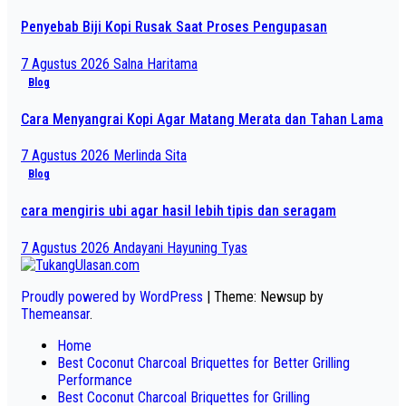
Penyebab Biji Kopi Rusak Saat Proses Pengupasan
7 Agustus 2026
Salna Haritama
Blog
Cara Menyangrai Kopi Agar Matang Merata dan Tahan Lama
7 Agustus 2026
Merlinda Sita
Blog
cara mengiris ubi agar hasil lebih tipis dan seragam
7 Agustus 2026
Andayani Hayuning Tyas
Proudly powered by WordPress
|
Theme: Newsup by
Themeansar
.
Home
Best Coconut Charcoal Briquettes for Better Grilling
Performance
Best Coconut Charcoal Briquettes for Grilling