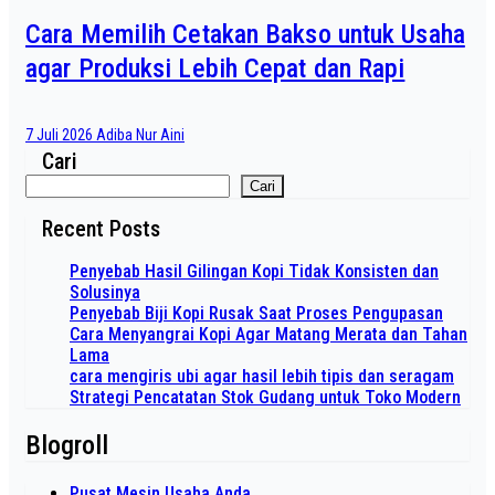
Cara Memilih Cetakan Bakso untuk Usaha
agar Produksi Lebih Cepat dan Rapi
7 Juli 2026
Adiba Nur Aini
Cari
Cari
Recent Posts
Penyebab Hasil Gilingan Kopi Tidak Konsisten dan
Solusinya
Penyebab Biji Kopi Rusak Saat Proses Pengupasan
Cara Menyangrai Kopi Agar Matang Merata dan Tahan
Lama
cara mengiris ubi agar hasil lebih tipis dan seragam
Strategi Pencatatan Stok Gudang untuk Toko Modern
Blogroll
Pusat Mesin Usaha Anda