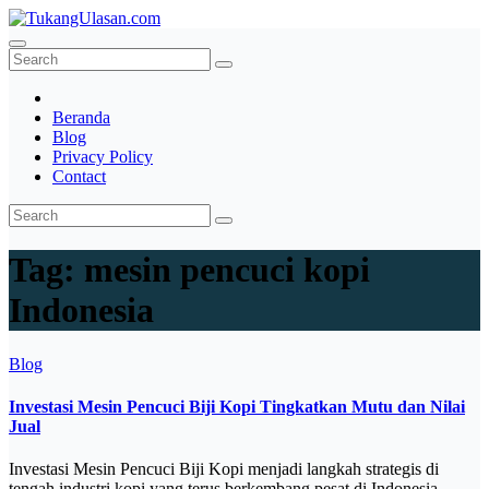
Skip
to
TukangUlasan.com
Baca Aja Dulu!
content
Beranda
Blog
Privacy Policy
Contact
Tag:
mesin pencuci kopi
Indonesia
Blog
Investasi Mesin Pencuci Biji Kopi Tingkatkan Mutu dan Nilai
Jual
Investasi Mesin Pencuci Biji Kopi menjadi langkah strategis di
tengah industri kopi yang terus berkembang pesat di Indonesia.