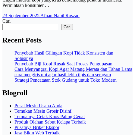
Permintaan konsumen…
23 September 2025
Afnan Nabil Roszad
Cari
Cari
Recent Posts
Penyebab Hasil Gilingan Kopi Tidak Konsisten dan
Solusinya
Penyebab Biji Kopi Rusak Saat Proses Pengupasan
Cara Menyangrai Kopi Agar Matang Merata dan Tahan Lama
cara mengiris ubi agar hasil lebih tipis dan seragam
Strategi Pencatatan Stok Gudang untuk Toko Modern
Blogroll
Pusat Mesin Usaha Anda
Temukan Mesin Grosir Disini!
Tempatnya Cetak Kaos Paling Cepat
Produk Olahan Sabut Kelapa Terbaik
Pusatnya Briket Ekspor
Jasa Bikin Web Terbaik