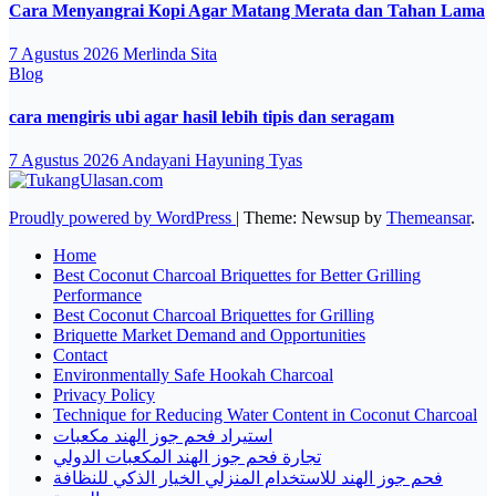
Cara Menyangrai Kopi Agar Matang Merata dan Tahan Lama
7 Agustus 2026
Merlinda Sita
Blog
cara mengiris ubi agar hasil lebih tipis dan seragam
7 Agustus 2026
Andayani Hayuning Tyas
Proudly powered by WordPress
|
Theme: Newsup by
Themeansar
.
Home
Best Coconut Charcoal Briquettes for Better Grilling
Performance
Best Coconut Charcoal Briquettes for Grilling
Briquette Market Demand and Opportunities
Contact
Environmentally Safe Hookah Charcoal
Privacy Policy
Technique for Reducing Water Content in Coconut Charcoal
استيراد فحم جوز الهند مكعبات
تجارة فحم جوز الهند المكعبات الدولي
فحم جوز الهند للاستخدام المنزلي الخيار الذكي للنظافة