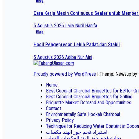
Blog
Cara Kerja Mesin Continuous Sealer untuk Mempe
5 Agustus 2026
Laila Nuril Hanifa
Blog
Hasil Pengepresan Lebih Padat dan Stabil
5 Agustus 2026
Adiba Nur Aini
Proudly powered by WordPress
|
Theme: Newsup by
Home
Best Coconut Charcoal Briquettes for Better Gr
Best Coconut Charcoal Briquettes for Grilling
Briquette Market Demand and Opportunities
Contact
Environmentally Safe Hookah Charcoal
Privacy Policy
Technique for Reducing Water Content in Cocon
استيراد فحم جوز الهند مكعبات
تجارة فحم جوز الهند المكعبات الدولي