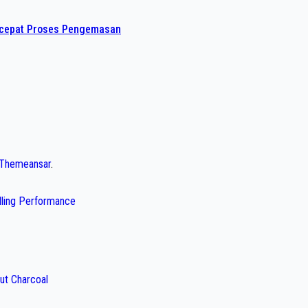
rcepat Proses Pengemasan
Themeansar
.
illing Performance
ut Charcoal