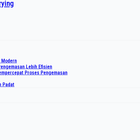
rying
o Modern
Pengemasan Lebih Efisien
 Mempercepat Proses Pengemasan
h Padat