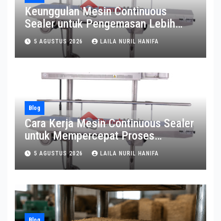
Keunggulan Mesin Continuous
Sealer untuk Pengemasan Lebih
Efisien
5 AGUSTUS 2026
LAILA NURIL HANIFA
Blog
Cara Kerja Mesin Continuous Sealer
untuk Mempercepat Proses
Pengemasan
5 AGUSTUS 2026
LAILA NURIL HANIFA
Blog