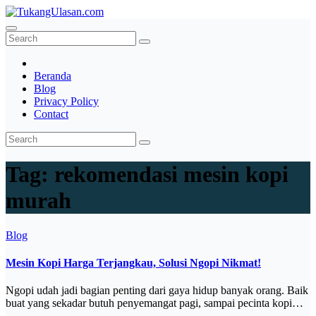
Skip
to
TukangUlasan.com
Baca Aja Dulu!
content
Beranda
Blog
Privacy Policy
Contact
Tag:
rekomendasi mesin kopi
murah
Blog
Mesin Kopi Harga Terjangkau, Solusi Ngopi Nikmat!
Ngopi udah jadi bagian penting dari gaya hidup banyak orang. Baik
buat yang sekadar butuh penyemangat pagi, sampai pecinta kopi…