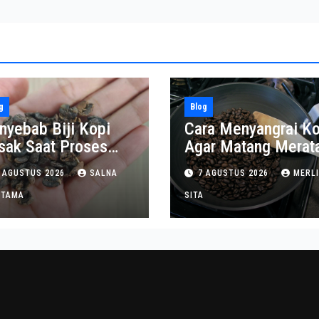
g
Blog
nyebab Biji Kopi
Cara Menyangrai Ko
sak Saat Proses
Agar Matang Merat
ngupasan
dan Tahan Lama
 AGUSTUS 2026
SALNA
7 AGUSTUS 2026
MERL
ITAMA
SITA