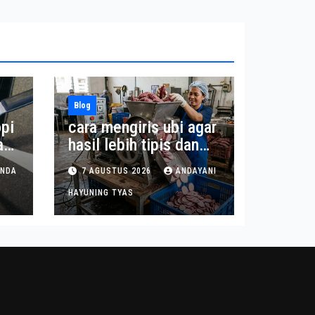
Blog
pi
cara mengiris ubi agar
a
hasil lebih tipis dan
seragam
INDA
7 AGUSTUS 2026
ANDAYANI
HAYUNING TYAS