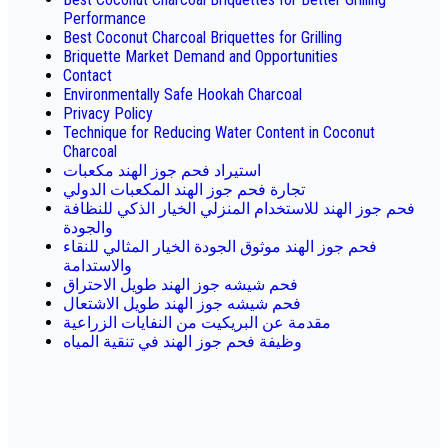
Performance
Best Coconut Charcoal Briquettes for Grilling
Briquette Market Demand and Opportunities
Contact
Environmentally Safe Hookah Charcoal
Privacy Policy
Technique for Reducing Water Content in Coconut
Charcoal
استيراد فحم جوز الهند مكعبات
تجارة فحم جوز الهند المكعبات الدولي
فحم جوز الهند للاستخدام المنزلي الخيار الذكي للنظافة
والجودة
فحم جوز الهند موثوق الجودة الخيار المثالي للنقاء
والاستدامة
فحم شيشه جوز الهند طويل الاحتراق
فحم شيشه جوز الهند طويل الاشتعال
مقدمة عن البريكيت من النفايات الزراعية
وظيفة فحم جوز الهند في تنقية المياه