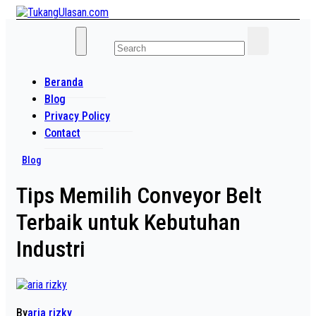
Skip
to
Baca Aja Dulu!
content
TukangUlasan.com
Beranda
Blog
Privacy Policy
Contact
Blog
Tips Memilih Conveyor Belt
Terbaik untuk Kebutuhan
Industri
By
aria rizky