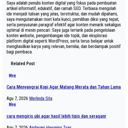
Saya adalah penulis konten digital yang fokus pada pembuatan
artikel informatif, edukatif, dan ramah SEO. Terbiasa mengolah
ide menjadi tulisan yang jelas, terstruktur, dan mudah dipahami,
saya mengutamakan riset kata kunci, pemilihan diksi yang tepat,
serta penyusunan paragraf efektif agar konten menarik sekaligus
optimal di mesin pencari. Saya juga tertarik pada pengelolaan
konten website, pengembangan ide topik, dan eksplorasi
platform digital seperti WordPress, serta terus belajar untuk
menghasilkan karya yang relevan, bernilai, dan berdampak positif
bagi pembaca.
Related Post
Blog
Cara Menyangrai Kopi Agar Matang Merata dan Tahan Lama
Agu 7, 2026
Merlinda Sita
Blog
cara mengiris ubi agar hasil lebih tipis dan seragam
Agu 7, 2026
Andayani Hayuning Tyas