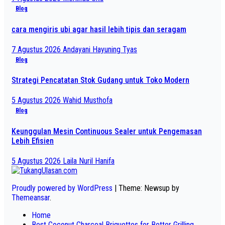
Blog
cara mengiris ubi agar hasil lebih tipis dan seragam
7 Agustus 2026
Andayani Hayuning Tyas
Blog
Strategi Pencatatan Stok Gudang untuk Toko Modern
5 Agustus 2026
Wahid Musthofa
Blog
Keunggulan Mesin Continuous Sealer untuk Pengemasan
Lebih Efisien
5 Agustus 2026
Laila Nuril Hanifa
Proudly powered by WordPress
|
Theme: Newsup by
Themeansar
.
Home
Best Coconut Charcoal Briquettes for Better Grilling