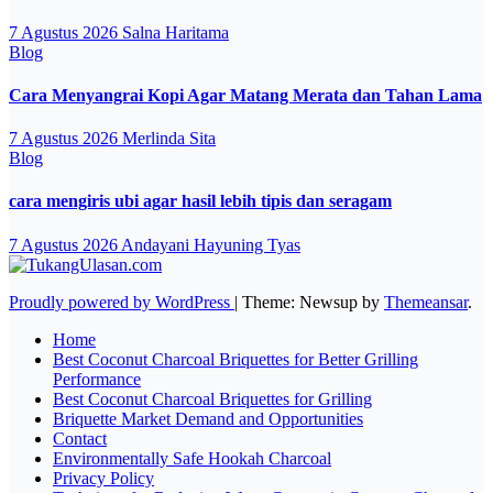
7 Agustus 2026
Salna Haritama
Blog
Cara Menyangrai Kopi Agar Matang Merata dan Tahan Lama
7 Agustus 2026
Merlinda Sita
Blog
cara mengiris ubi agar hasil lebih tipis dan seragam
7 Agustus 2026
Andayani Hayuning Tyas
Proudly powered by WordPress
|
Theme: Newsup by
Themeansar
.
Home
Best Coconut Charcoal Briquettes for Better Grilling
Performance
Best Coconut Charcoal Briquettes for Grilling
Briquette Market Demand and Opportunities
Contact
Environmentally Safe Hookah Charcoal
Privacy Policy