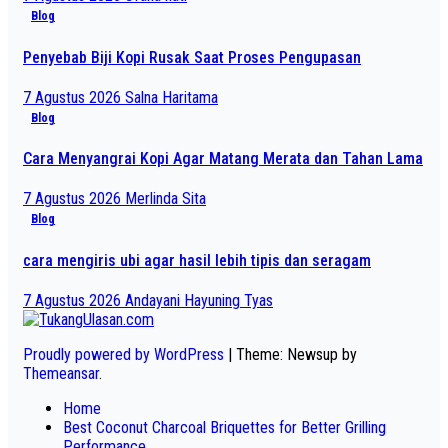
Blog
Penyebab Biji Kopi Rusak Saat Proses Pengupasan
7 Agustus 2026
Salna Haritama
Blog
Cara Menyangrai Kopi Agar Matang Merata dan Tahan Lama
7 Agustus 2026
Merlinda Sita
Blog
cara mengiris ubi agar hasil lebih tipis dan seragam
7 Agustus 2026
Andayani Hayuning Tyas
Proudly powered by WordPress
|
Theme: Newsup by
Themeansar
.
Home
Best Coconut Charcoal Briquettes for Better Grilling
Performance