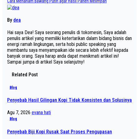
pos
Cara Menanam Bawang Putih agar Hasil Panen Melimpah
By
dea
Hai saya Dea! Saya seorang penulis di tokomesin, Saya adalah
penulis artikel yang memiliki ketertarikan dalam bidang bisnis dan
energi ramah lingkungan, serta hobi public speaking yang
membantu saya menyampaikan ide secara lebih efektif kepada
banyak orang. Saya harap anda dapat menikmati artikel ini!
Sampai jumpa di artikel Saya selanjutny!
Related Post
Blog
Penyebab Hasil Gilingan Kopi Tidak Konsisten dan Solusinya
Agu 7, 2026
evana hati
Blog
Penyebab Biji Kopi Rusak Saat Proses Pengupasan