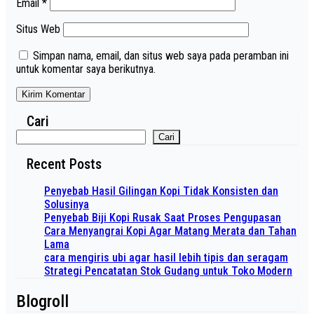
Email
*
Situs Web
Simpan nama, email, dan situs web saya pada peramban ini
untuk komentar saya berikutnya.
Cari
Cari
Recent Posts
Penyebab Hasil Gilingan Kopi Tidak Konsisten dan
Solusinya
Penyebab Biji Kopi Rusak Saat Proses Pengupasan
Cara Menyangrai Kopi Agar Matang Merata dan Tahan
Lama
cara mengiris ubi agar hasil lebih tipis dan seragam
Strategi Pencatatan Stok Gudang untuk Toko Modern
Blogroll