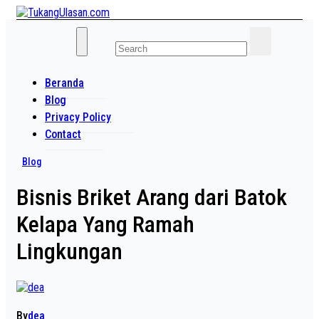
Skip
to
Baca Aja Dulu!
content
TukangUlasan.com
Beranda
Blog
Privacy Policy
Contact
Blog
Bisnis Briket Arang dari Batok
Kelapa Yang Ramah
Lingkungan
By
dea