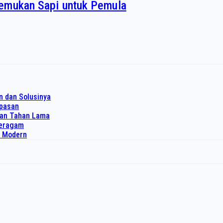
gemukan Sapi untuk Pemula
n dan Solusinya
upasan
dan Tahan Lama
 seragam
o Modern