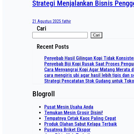
Strategi Menjalankan Bisnis Peng
21 Agustus 2025
fathir
Cari
Cari
Recent Posts
Penyebab Hasil Gilingan Kopi Tidak Konsiste
Penyebab Biji Kopi Rusak Saat Proses Peng
Cara Menyangrai Kopi Agar Matang Merata 
cara mengiris ubi agar hasil lebih tipis dan
Strategi Pencatatan Stok Gudang untuk Tok
Blogroll
Pusat Mesin Usaha Anda
Temukan Mesin Grosir Disini!
Tempatnya Cetak Kaos Paling Cepat
Produk Olahan Sabut Kelapa Terbaik
Pusatnya Briket Ekspor