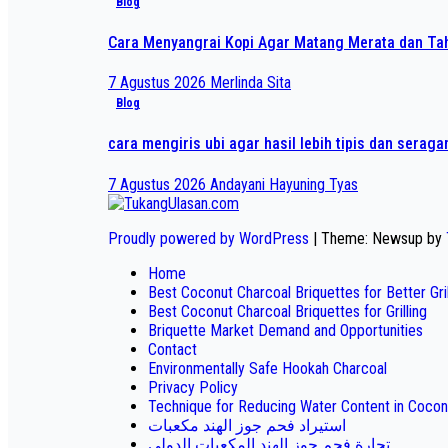
Blog
Cara Menyangrai Kopi Agar Matang Merata dan T
7 Agustus 2026
Merlinda Sita
Blog
cara mengiris ubi agar hasil lebih tipis dan serag
7 Agustus 2026
Andayani Hayuning Tyas
Proudly powered by WordPress
|
Theme: Newsup by
Home
Best Coconut Charcoal Briquettes for Better Gr
Best Coconut Charcoal Briquettes for Grilling
Briquette Market Demand and Opportunities
Contact
Environmentally Safe Hookah Charcoal
Privacy Policy
Technique for Reducing Water Content in Cocon
استيراد فحم جوز الهند مكعبات
تجارة فحم جوز الهند المكعبات الدولي