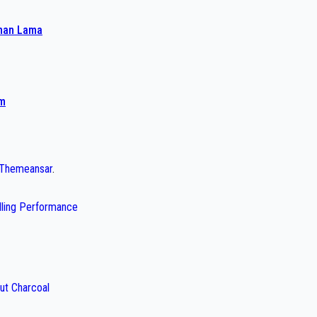
ahan Lama
am
Themeansar
.
illing Performance
ut Charcoal