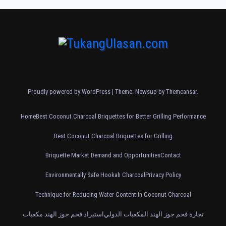
Proudly powered by WordPress
|
Theme: Newsup by
Themeansar
.
Home
Best Coconut Charcoal Briquettes for Better Grilling Performance
Best Coconut Charcoal Briquettes for Grilling
Briquette Market Demand and Opportunities
Contact
Environmentally Safe Hookah Charcoal
Privacy Policy
Technique for Reducing Water Content in Coconut Charcoal
تجارة فحم جوز الهند المكعبات الدولي
استيراد فحم جوز الهند مكعبات