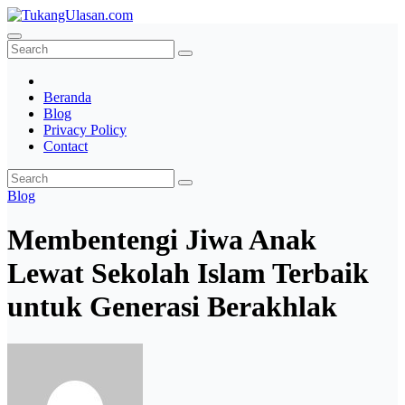
Skip
to
TukangUlasan.com
Baca Aja Dulu!
content
Beranda
Blog
Privacy Policy
Contact
Blog
Membentengi Jiwa Anak
Lewat Sekolah Islam Terbaik
untuk Generasi Berakhlak