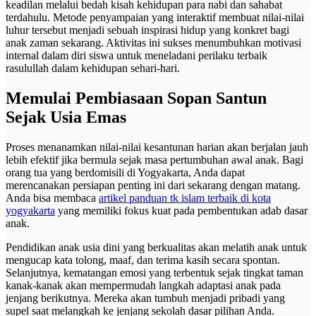
keadilan melalui bedah kisah kehidupan para nabi dan sahabat
terdahulu. Metode penyampaian yang interaktif membuat nilai-nilai
luhur tersebut menjadi sebuah inspirasi hidup yang konkret bagi
anak zaman sekarang. Aktivitas ini sukses menumbuhkan motivasi
internal dalam diri siswa untuk meneladani perilaku terbaik
rasulullah dalam kehidupan sehari-hari.
Memulai Pembiasaan Sopan Santun
Sejak Usia Emas
Proses menanamkan nilai-nilai kesantunan harian akan berjalan jauh
lebih efektif jika bermula sejak masa pertumbuhan awal anak. Bagi
orang tua yang berdomisili di Yogyakarta, Anda dapat
merencanakan persiapan penting ini dari sekarang dengan matang.
Anda bisa membaca
artikel panduan tk islam terbaik di kota
yogyakarta
yang memiliki fokus kuat pada pembentukan adab dasar
anak.
Pendidikan anak usia dini yang berkualitas akan melatih anak untuk
mengucap kata tolong, maaf, dan terima kasih secara spontan.
Selanjutnya, kematangan emosi yang terbentuk sejak tingkat taman
kanak-kanak akan mempermudah langkah adaptasi anak pada
jenjang berikutnya. Mereka akan tumbuh menjadi pribadi yang
supel saat melangkah ke jenjang sekolah dasar pilihan Anda.