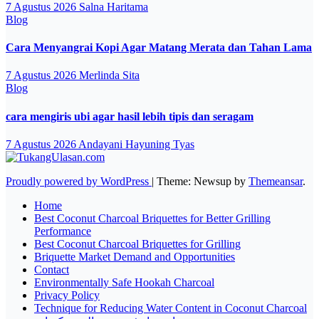
7 Agustus 2026
Salna Haritama
Blog
Cara Menyangrai Kopi Agar Matang Merata dan Tahan Lama
7 Agustus 2026
Merlinda Sita
Blog
cara mengiris ubi agar hasil lebih tipis dan seragam
7 Agustus 2026
Andayani Hayuning Tyas
Proudly powered by WordPress
|
Theme: Newsup by
Themeansar
.
Home
Best Coconut Charcoal Briquettes for Better Grilling
Performance
Best Coconut Charcoal Briquettes for Grilling
Briquette Market Demand and Opportunities
Contact
Environmentally Safe Hookah Charcoal
Privacy Policy
Technique for Reducing Water Content in Coconut Charcoal