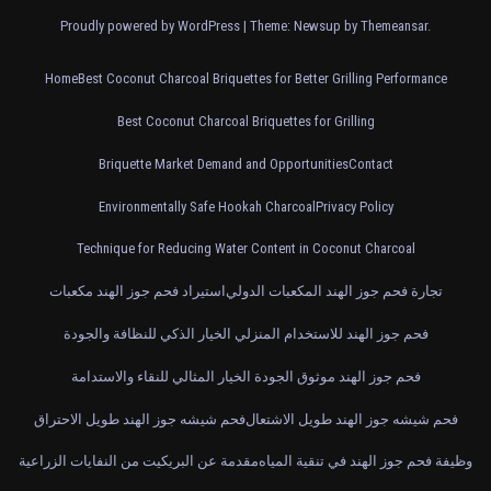
Proudly powered by WordPress
|
Theme: Newsup by
Themeansar
.
Home
Best Coconut Charcoal Briquettes for Better Grilling Performance
Best Coconut Charcoal Briquettes for Grilling
Briquette Market Demand and Opportunities
Contact
Environmentally Safe Hookah Charcoal
Privacy Policy
Technique for Reducing Water Content in Coconut Charcoal
تجارة فحم جوز الهند المكعبات الدولي
استيراد فحم جوز الهند مكعبات
فحم جوز الهند للاستخدام المنزلي الخيار الذكي للنظافة والجودة
فحم جوز الهند موثوق الجودة الخيار المثالي للنقاء والاستدامة
فحم شيشه جوز الهند طويل الاشتعال
فحم شيشه جوز الهند طويل الاحتراق
وظيفة فحم جوز الهند في تنقية المياه
مقدمة عن البريكيت من النفايات الزراعية