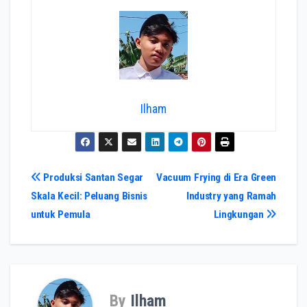
Ilham
Navigasi
Produksi Santan Segar
Vacuum Frying di Era Green
Skala Kecil: Peluang Bisnis
Industry yang Ramah
pos
untuk Pemula
Lingkungan
By
Ilham