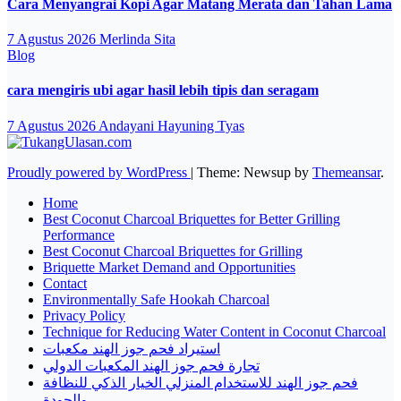
Cara Menyangrai Kopi Agar Matang Merata dan Tahan Lama
7 Agustus 2026
Merlinda Sita
Blog
cara mengiris ubi agar hasil lebih tipis dan seragam
7 Agustus 2026
Andayani Hayuning Tyas
Proudly powered by WordPress
|
Theme: Newsup by
Themeansar
.
Home
Best Coconut Charcoal Briquettes for Better Grilling
Performance
Best Coconut Charcoal Briquettes for Grilling
Briquette Market Demand and Opportunities
Contact
Environmentally Safe Hookah Charcoal
Privacy Policy
Technique for Reducing Water Content in Coconut Charcoal
استيراد فحم جوز الهند مكعبات
تجارة فحم جوز الهند المكعبات الدولي
فحم جوز الهند للاستخدام المنزلي الخيار الذكي للنظافة
والجودة