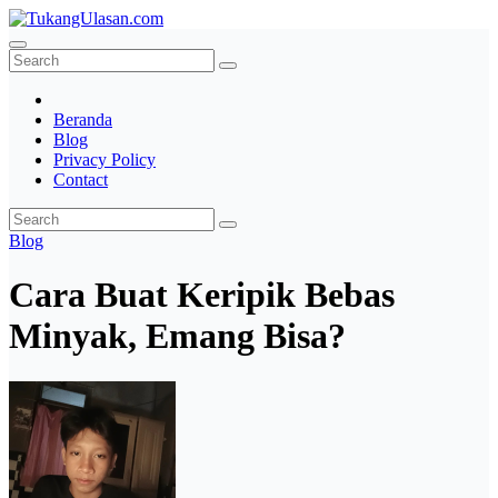
Skip
to
TukangUlasan.com
Baca Aja Dulu!
content
Beranda
Blog
Privacy Policy
Contact
Blog
Cara Buat Keripik Bebas
Minyak, Emang Bisa?