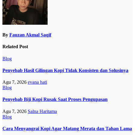
By
Fauzan Akmal Saqif
Related Post
Blog
Penyebab Hasil Gilingan Kopi Tidak Konsisten dan Solusinya
Agu 7, 2026
evana hati
Blog
Penyebab Biji Kopi Rusak Saat Proses Pengupasan
Agu 7, 2026
Salna Haritama
Blog
Cara Menyangrai Kopi Agar Matang Merata dan Tahan Lama