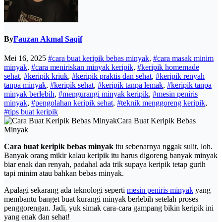
By
Fauzan Akmal Saqif
Mei 16, 2025
#cara buat keripik bebas minyak
,
#cara masak minim
minyak
,
#cara meniriskan minyak keripik
,
#keripik homemade
sehat
,
#keripik kriuk
,
#keripik praktis dan sehat
,
#keripik renyah
tanpa minyak
,
#keripik sehat
,
#keripik tanpa lemak
,
#keripik tanpa
minyak berlebih
,
#mengurangi minyak keripik
,
#mesin peniris
minyak
,
#pengolahan keripik sehat
,
#teknik menggoreng keripik
,
#tips buat keripik
Cara Buat Keripik Bebas
Minyak
Cara buat keripik bebas minyak
itu sebenarnya nggak sulit, loh.
Banyak orang mikir kalau keripik itu harus digoreng banyak minyak
biar enak dan renyah, padahal ada trik supaya keripik tetap gurih
tapi minim atau bahkan bebas minyak.
Apalagi sekarang ada teknologi seperti
mesin peniris minyak
yang
membantu banget buat kurangi minyak berlebih setelah proses
penggorengan. Jadi, yuk simak cara-cara gampang bikin keripik ini
yang enak dan sehat!