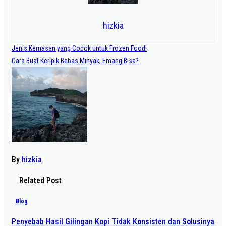
hizkia
Navigasi
Jenis Kemasan yang Cocok untuk Frozen Food!
pos
Cara Buat Keripik Bebas Minyak, Emang Bisa?
By
hizkia
Related Post
Blog
Penyebab Hasil Gilingan Kopi Tidak Konsisten dan Solusinya