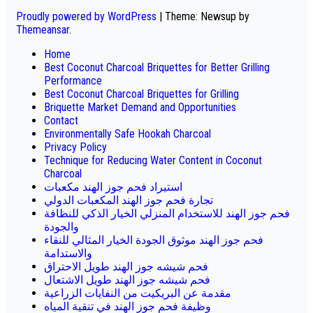
Proudly powered by WordPress
|
Theme: Newsup by
Themeansar
.
Home
Best Coconut Charcoal Briquettes for Better Grilling
Performance
Best Coconut Charcoal Briquettes for Grilling
Briquette Market Demand and Opportunities
Contact
Environmentally Safe Hookah Charcoal
Privacy Policy
Technique for Reducing Water Content in Coconut
Charcoal
استيراد فحم جوز الهند مكعبات
تجارة فحم جوز الهند المكعبات الدولي
فحم جوز الهند للاستخدام المنزلي الخيار الذكي للنظافة
والجودة
فحم جوز الهند موثوق الجودة الخيار المثالي للنقاء
والاستدامة
فحم شيشه جوز الهند طويل الاحتراق
فحم شيشه جوز الهند طويل الاشتعال
مقدمة عن البريكيت من النفايات الزراعية
وظيفة فحم جوز الهند في تنقية المياه