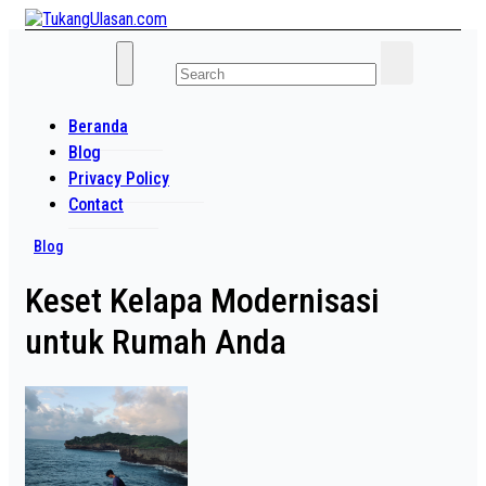
Skip
to
Baca Aja Dulu!
content
TukangUlasan.com
Beranda
Blog
Privacy Policy
Contact
Blog
Keset Kelapa Modernisasi
untuk Rumah Anda