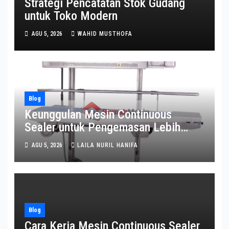
Strategi Pencatatan Stok Gudang
untuk Toko Modern
AGU 5, 2026
WAHID MUSTHOFA
Blog
Keunggulan Mesin Continuous
Sealer untuk Pengemasan Lebih
Efisien
AGU 5, 2026
LAILA NURIL HANIFA
Blog
Cara Kerja Mesin Continuous Sealer