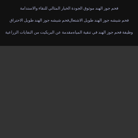
فحم جوز الهند موثوق الجودة الخيار المثالي للنقاء والاستدامة
فحم شيشه جوز الهند طويل الاشتعال
فحم شيشه جوز الهند طويل الاحتراق
وظيفة فحم جوز الهند في تنقية المياه
مقدمة عن البريكيت من النفايات الزراعية