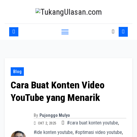
Skip
to
content
Blog
Cara Buat Konten Video
YouTube yang Menarik
By
Pujonggo Mulyo
#cara buat konten youtube
,
OKT 2, 2025
#ide konten youtube
,
#optimasi video youtube
,