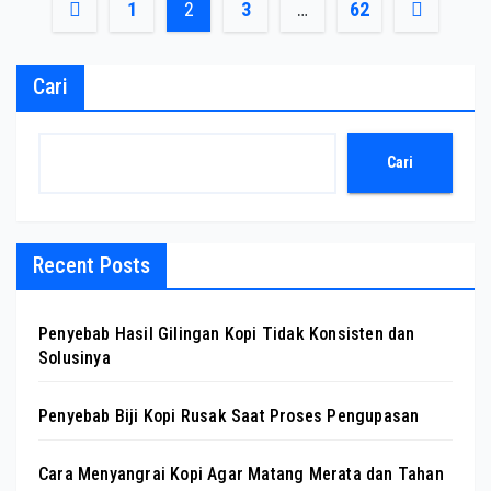
Paginasi
1
2
3
…
62
pos
Cari
Cari
Recent Posts
Penyebab Hasil Gilingan Kopi Tidak Konsisten dan
Solusinya
Penyebab Biji Kopi Rusak Saat Proses Pengupasan
Cara Menyangrai Kopi Agar Matang Merata dan Tahan