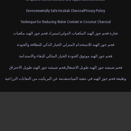
Environmentally Safe Hookah Charcoal
Privacy Policy
Technique for Reducing Water Content in Coconut Charcoal
تجارة فحم جوز الهند المكعبات الدولي
استيراد فحم جوز الهند مكعبات
فحم جوز الهند للاستخدام المنزلي الخيار الذكي للنظافة والجودة
فحم جوز الهند موثوق الجودة الخيار المثالي للنقاء والاستدامة
فحم شيشه جوز الهند طويل الاشتعال
فحم شيشه جوز الهند طويل الاحتراق
وظيفة فحم جوز الهند في تنقية المياه
مقدمة عن البريكيت من النفايات الزراعية