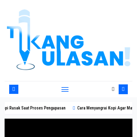
Skip
to
content
ak Saat Proses Pengupasan
Cara Menyangrai Kopi Agar Matang Merata 