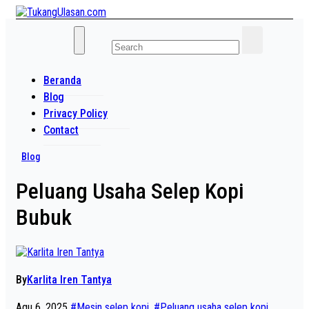
Skip
to
Baca Aja Dulu!
content
TukangUlasan.com
Beranda
Blog
Privacy Policy
Contact
Blog
Peluang Usaha Selep Kopi
Bubuk
By
Karlita Iren Tantya
Agu 6, 2025
#Mesin selep kopi
,
#Peluang usaha selep kopi