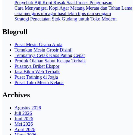
Penyebab Biji Kopi Rusak Saat Proses Pengupasan
Cara Menyangrai Kopi Agar Matang Merata dan Tahan Lama
cara mengiris ubi agar hasil lebih tipis dan seragam
Strategi Pencatatan Stok Gudang untuk Toko Modern
Blogroll
Pusat Mesin Usaha Anda
Temukan Mesin Grosir Disini!
Tempatnya Cetak Kaos Paling Cepat
Produk Olahan Sabut Kelapa Terbaik
Pusatnya Briket Ekspor
Jasa Bikin Web Terbaik
Pusat Training di Jogja
Pusat Toko Mesin Kelapa
Archives
Agustus 2026
Juli 2026
Juni 2026
Mei 2026
April 2026
Maret 2026