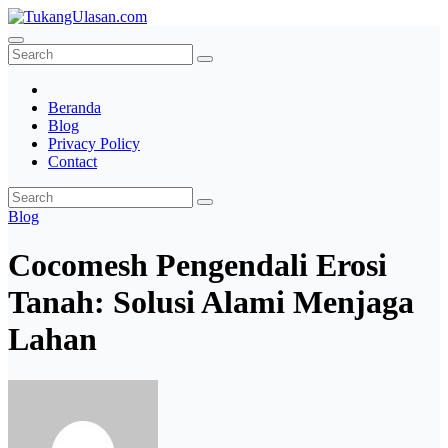
Skip
to
TukangUlasan.com
Baca Aja Dulu!
content
Beranda
Blog
Privacy Policy
Contact
Blog
Cocomesh Pengendali Erosi
Tanah: Solusi Alami Menjaga
Lahan