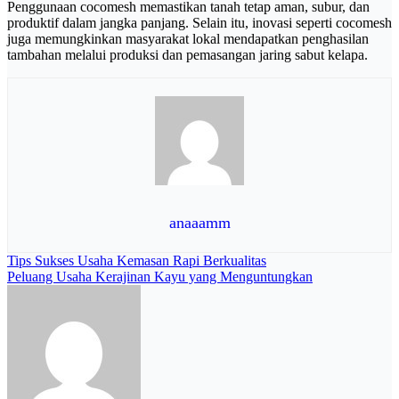
Penggunaan cocomesh memastikan tanah tetap aman, subur, dan
produktif dalam jangka panjang. Selain itu, inovasi seperti cocomesh
juga memungkinkan masyarakat lokal mendapatkan penghasilan
tambahan melalui produksi dan pemasangan jaring sabut kelapa.
anaaamm
Navigasi
Tips Sukses Usaha Kemasan Rapi Berkualitas
Peluang Usaha Kerajinan Kayu yang Menguntungkan
pos