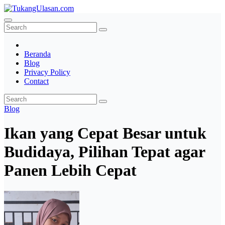
Skip
to
TukangUlasan.com
Baca Aja Dulu!
content
Beranda
Blog
Privacy Policy
Contact
Blog
Ikan yang Cepat Besar untuk
Budidaya, Pilihan Tepat agar
Panen Lebih Cepat