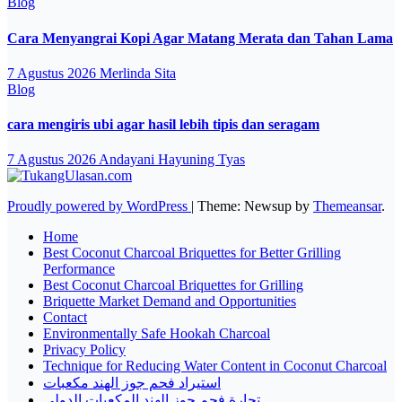
Blog
Cara Menyangrai Kopi Agar Matang Merata dan Tahan Lama
7 Agustus 2026
Merlinda Sita
Blog
cara mengiris ubi agar hasil lebih tipis dan seragam
7 Agustus 2026
Andayani Hayuning Tyas
Proudly powered by WordPress
|
Theme: Newsup by
Themeansar
.
Home
Best Coconut Charcoal Briquettes for Better Grilling
Performance
Best Coconut Charcoal Briquettes for Grilling
Briquette Market Demand and Opportunities
Contact
Environmentally Safe Hookah Charcoal
Privacy Policy
Technique for Reducing Water Content in Coconut Charcoal
استيراد فحم جوز الهند مكعبات
تجارة فحم جوز الهند المكعبات الدولي