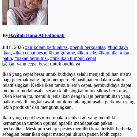
By
Havifah Hana Al Fathonah
Jul 8, 2026
#air kolam berkualitas
,
#benih berkualitas
,
#budidaya
ikan
,
#ikan cepat besar
,
#ikan gurame
,
#ikan lele
,
#ikan nila
,
#ikan
patin
,
#pakan bernutrisi
,
#tips ikan tumbuh cepat
Ikan yang cepat besar untuk budidaya selalu menjadi pilihan utama
bagi peternak yang ingin memperoleh hasil panen dalam waktu
relatif singkat. Ketika ikan tumbuh lebih cepat, pembudidaya dapat
memutar modal usaha secara lebih singkat untuk siklus berikutnya.
Oleh karena itu, memilih jenis ikan dengan laju pertumbuhan yang
baik menjadi langkah awal untuk membangun usaha perikanan yang
lebih produktif dan menguntungkan.
Ikan yang cepat besar merupakan jenis ikan yang memiliki
kemampuan tumbuh optimal apabila mendapatkan pakan
berkualitas. Meskipun setiap spesies memiliki karakteristik berbeda,
sebagian besar ikan dapat mencapai ukuran panen lebih cepat