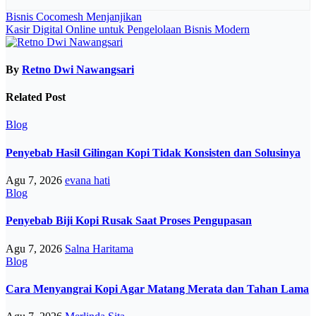
Navigasi
Bisnis Cocomesh Menjanjikan
Kasir Digital Online untuk Pengelolaan Bisnis Modern
pos
By
Retno Dwi Nawangsari
Related Post
Blog
Penyebab Hasil Gilingan Kopi Tidak Konsisten dan Solusinya
Agu 7, 2026
evana hati
Blog
Penyebab Biji Kopi Rusak Saat Proses Pengupasan
Agu 7, 2026
Salna Haritama
Blog
Cara Menyangrai Kopi Agar Matang Merata dan Tahan Lama