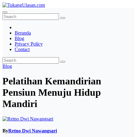
Skip
to
TukangUlasan.com
Baca Aja Dulu!
content
Beranda
Blog
Privacy Policy
Contact
Blog
Pelatihan Kemandirian
Pensiun Menuju Hidup
Mandiri
By
Retno Dwi Nawangsari